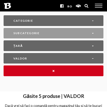
RO
CATEGORIE
SUBCATEGORIE
ȚARĂ
VALDOR
Găsite
5
produse | VALDOR
Dacă vrei să faci o comandă pentru magazinul tău și să te bucuri