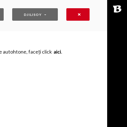
DJILISOY
e autohtone, faceți click
aici
․