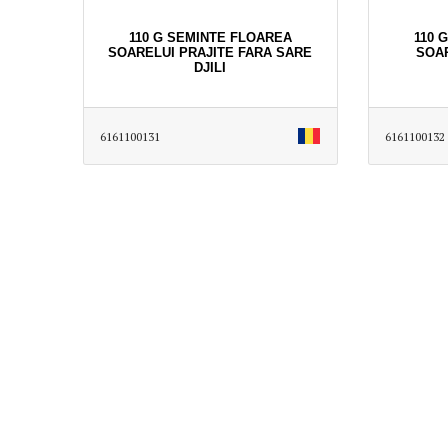
110 G SEMINTE FLOAREA
110 
SOARELUI PRAJITE FARA SARE
SOAR
DJILI
6161100131
6161100132