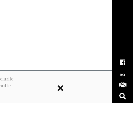
RO
eiurile
multe