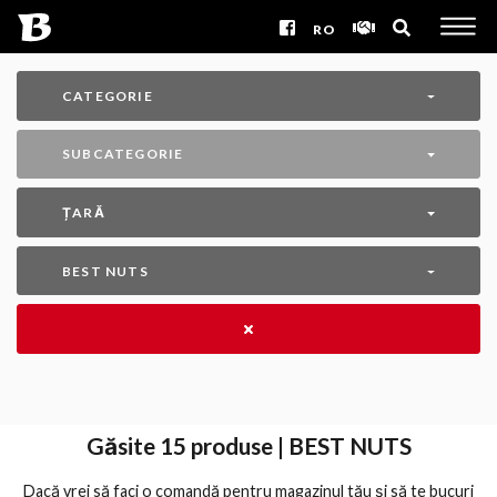
RO
CATEGORIE
SUBCATEGORIE
ȚARĂ
BEST NUTS
Găsite
15
produse | BEST NUTS
Dacă vrei să faci o comandă pentru magazinul tău și să te bucuri