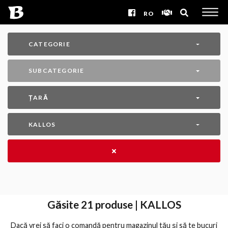
RO
CATEGORIE
SUBCATEGORIE
ȚARĂ
KALLOS
Găsite
21
produse | KALLOS
Dacă vrei să faci o comandă pentru magazinul tău și să te bucuri