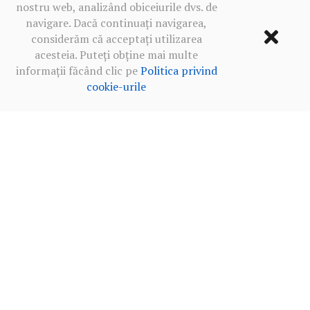
nostru web, analizând obiceiurile dvs. de
navigare. Dacă continuați navigarea,
considerăm că acceptați utilizarea
acesteia. Puteți obține mai multe
informații făcând clic pe
Politica privind
cookie-urile
Termeni de utilizare
·
Politica de confidențialitate în rețelele
sociale
·
Politica privind cookie-urile
2013‒2026 BALKANICA DISTRAL ©
MADE WITH
BY OUR TEAM