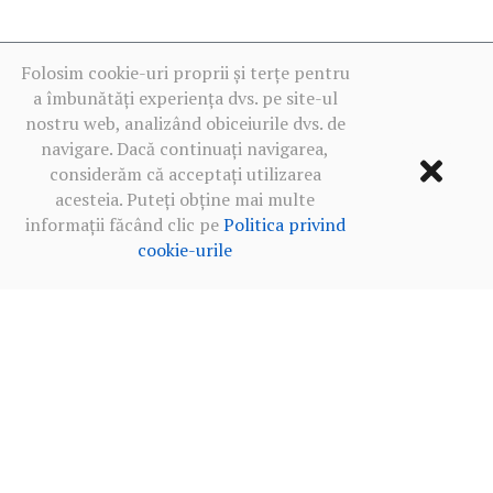
Folosim cookie-uri proprii și terțe pentru
a îmbunătăți experiența dvs. pe site-ul
nostru web, analizând obiceiurile dvs. de
navigare. Dacă continuați navigarea,
considerăm că acceptați utilizarea
acesteia. Puteți obține mai multe
informații făcând clic pe
Politica privind
cookie-urile
Termeni de utilizare
·
Politica de confidențialitate în rețelele
sociale
·
Politica privind cookie-urile