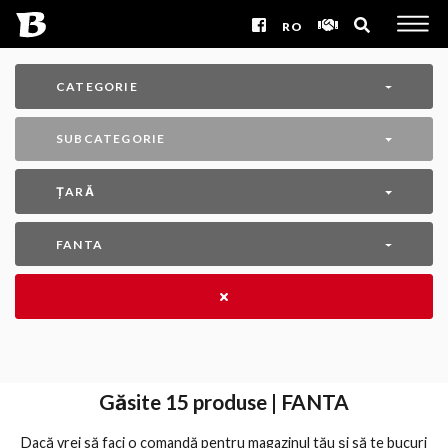
RO
CATEGORIE
SUBCATEGORIE
ȚARĂ
FANTA
Găsite
15
produse | FANTA
Dacă vrei să faci o comandă pentru magazinul tău și să te bucuri