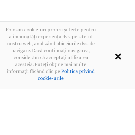
Folosim cookie-uri proprii și terțe pentru
a îmbunătăți experiența dvs. pe site-ul
nostru web, analizând obiceiurile dvs. de
navigare. Dacă continuați navigarea,
considerăm că acceptați utilizarea
acesteia. Puteți obține mai multe
informații făcând clic pe
Politica privind
cookie-urile
Termeni de utilizare
·
Politica de confidențialitate în rețelele
sociale
·
Politica privind cookie-urile