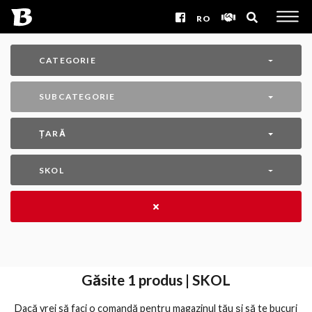
RO
CATEGORIE
SUBCATEGORIE
ȚARĂ
SKOL
Găsite
1
produs | SKOL
Dacă vrei să faci o comandă pentru magazinul tău și să te bucuri