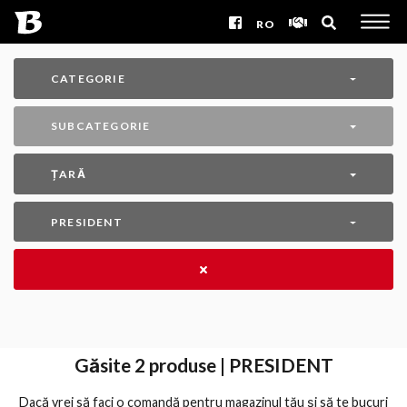
RO
CATEGORIE
SUBCATEGORIE
ȚARĂ
PRESIDENT
Găsite
2
produse | PRESIDENT
Dacă vrei să faci o comandă pentru magazinul tău și să te bucuri