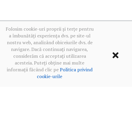
Folosim cookie-uri proprii și terțe pentru
a îmbunătăți experiența dvs. pe site-ul
nostru web, analizând obiceiurile dvs. de
navigare. Dacă continuați navigarea,
considerăm că acceptați utilizarea
acesteia. Puteți obține mai multe
informații făcând clic pe
Politica privind
cookie-urile
Termeni de utilizare
·
Politica de confidențialitate în rețelele
sociale
·
Politica privind cookie-urile