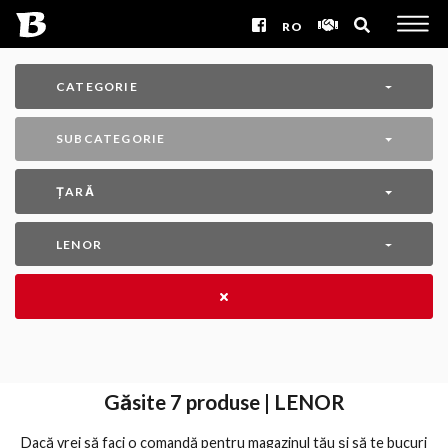
RO
CATEGORIE
SUBCATEGORIE
ȚARĂ
LENOR
Găsite
7
produse | LENOR
Dacă vrei să faci o comandă pentru magazinul tău și să te bucuri