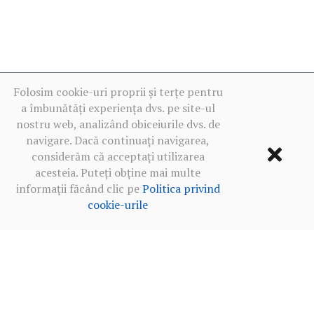
Folosim cookie-uri proprii și terțe pentru
a îmbunătăți experiența dvs. pe site-ul
nostru web, analizând obiceiurile dvs. de
navigare. Dacă continuați navigarea,
considerăm că acceptați utilizarea
acesteia. Puteți obține mai multe
informații făcând clic pe
Politica privind
cookie-urile
Termeni de utilizare
·
Politica de confidențialitate în rețelele