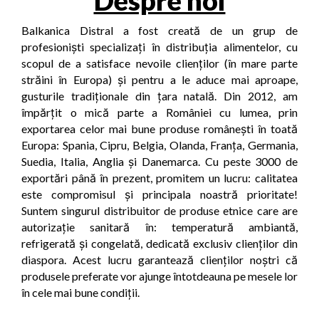
Despre noi
Balkanica Distral a fost creată de un grup de
profesioniști specializați în distribuția alimentelor, cu
scopul de a satisface nevoile clienților (în mare parte
străini în Europa) și pentru a le aduce mai aproape,
gusturile tradiționale din țara natală. Din 2012, am
împărțit o mică parte a României cu lumea, prin
exportarea celor mai bune produse românești în toată
Europa: Spania, Cipru, Belgia, Olanda, Franța, Germania,
Suedia, Italia, Anglia și Danemarca. Cu peste 3000 de
exportări până în prezent, promitem un lucru: calitatea
este compromisul și principala noastră prioritate!
Suntem singurul distribuitor de produse etnice care are
autorizație sanitară în: temperatură ambiantă,
refrigerată și congelată, dedicată exclusiv clienților din
diaspora. Acest lucru garantează clienților noștri că
produsele preferate vor ajunge întotdeauna pe mesele lor
în cele mai bune condiții.