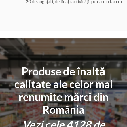
20
de angajați, dedicați activității pe care o facem.
Produse de înaltă
calitate ale celor mai
renumite mărci din
România
Vezi cele
4200
de