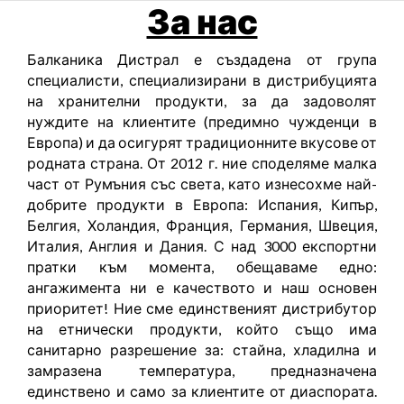
За нас
Балканика Дистрал е създадена от група
специалисти, специализирани в дистрибуцията
на хранителни продукти, за да задоволят
нуждите на клиентите (предимно чужденци в
Европа) и да осигурят традиционните вкусове от
родната страна. От 2012 г. ние споделяме малка
част от Румъния със света, като изнесохме най-
добрите продукти в Европа: Испания, Кипър,
Белгия, Холандия, Франция, Германия, Швеция,
Италия, Англия и Дания. С над 3000 експортни
пратки към момента, обещаваме едно:
ангажимента ни е качеството и наш основен
приоритет! Ние сме единственият дистрибутор
на етнически продукти, който също има
санитарно разрешение за: стайна, хладилна и
замразена температура, предназначена
единствено и само за клиентите от диаспората.