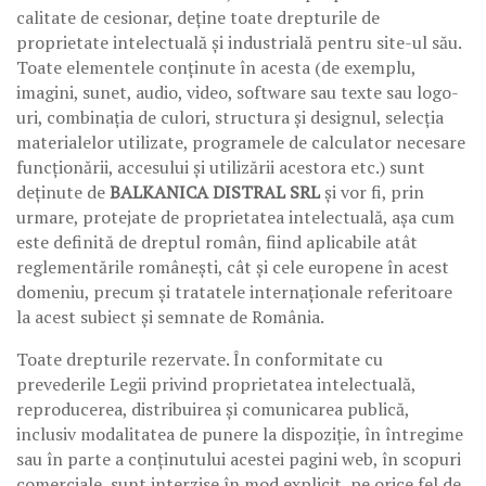
calitate de cesionar, deține toate drepturile de
proprietate intelectuală și industrială pentru site-ul său.
Toate elementele conținute în acesta (de exemplu,
imagini, sunet, audio, video, software sau texte sau logo-
uri, combinația de culori, structura și designul, selecția
materialelor utilizate, programele de calculator necesare
funcționării, accesului și utilizării acestora etc.) sunt
deținute de
BALKANICA DISTRAL SRL
și vor fi, prin
urmare, protejate de proprietatea intelectuală, așa cum
este definită de dreptul român, fiind aplicabile atât
reglementările românești, cât și cele europene în acest
domeniu, precum și tratatele internaționale referitoare
la acest subiect și semnate de România.
Toate drepturile rezervate. În conformitate cu
prevederile Legii privind proprietatea intelectuală,
reproducerea, distribuirea și comunicarea publică,
inclusiv modalitatea de punere la dispoziție, în întregime
sau în parte a conținutului acestei pagini web, în ​​scopuri
comerciale, sunt interzise în mod explicit, pe orice fel de