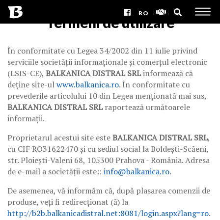
RO
Termeni de utilizare
În conformitate cu Legea 34/2002 din 11 iulie privind
serviciile societății informaționale și comerțul electronic
(LSIS-CE),
BALKANICA DISTRAL SRL
informează că
deține site-ul
www.balkanica.ro
. În conformitate cu
prevederile articolului 10 din Legea menționată mai sus,
BALKANICA DISTRAL SRL
raportează următoarele
informații.
Proprietarul acestui site este
BALKANICA DISTRAL SRL
,
cu CIF RO31622470 și cu sediul social la Boldești-Scăeni,
str. Ploiești-Valeni 68, 105300 Prahova - România. Adresa
de e-mail a societății este::
info@balkanica.ro
.
De asemenea, vă informăm că, după plasarea comenzii de
produse, veți fi redirecționat (ă) la
http://b2b.balkanicadistral.net:8081/login.aspx?lang=ro
.