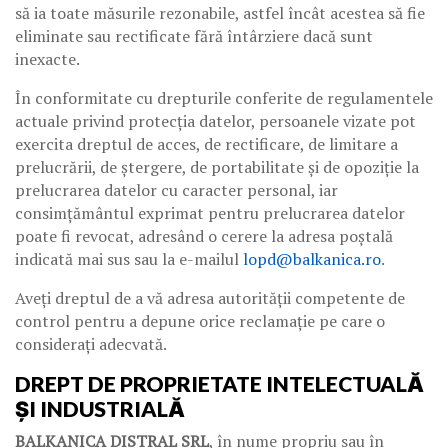
să ia toate măsurile rezonabile, astfel încât acestea să fie
eliminate sau rectificate fără întârziere dacă sunt
inexacte.
În conformitate cu drepturile conferite de regulamentele
actuale privind protecția datelor, persoanele vizate pot
exercita dreptul de acces, de rectificare, de limitare a
prelucrării, de ștergere, de portabilitate și de opoziție la
prelucrarea datelor cu caracter personal, iar
consimțământul exprimat pentru prelucrarea datelor
poate fi revocat, adresând o cerere la adresa poștală
indicată mai sus sau la e-mailul
lopd@balkanica.ro
.
Aveți dreptul de a vă adresa autorității competente de
control pentru a depune orice reclamație pe care o
considerați adecvată.
DREPT DE PROPRIETATE INTELECTUALĂ
ȘI INDUSTRIALĂ
BALKANICA DISTRAL SRL
, în nume propriu sau în