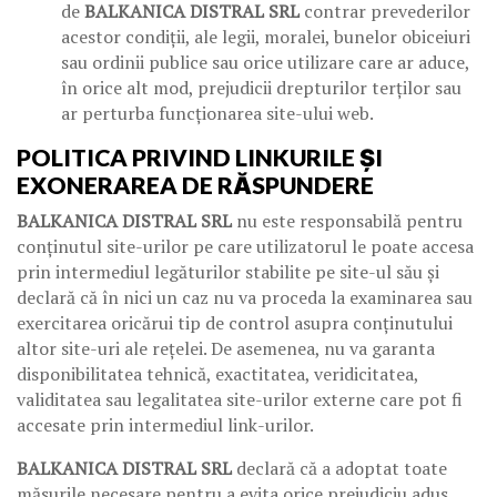
de
BALKANICA DISTRAL SRL
contrar prevederilor
acestor condiții, ale legii, moralei, bunelor obiceiuri
sau ordinii publice sau orice utilizare care ar aduce,
în orice alt mod, prejudicii drepturilor terților sau
ar perturba funcționarea site-ului web.
POLITICA PRIVIND LINKURILE ȘI
EXONERAREA DE RĂSPUNDERE
BALKANICA DISTRAL SRL
nu este responsabilă pentru
conținutul site-urilor pe care utilizatorul le poate accesa
prin intermediul legăturilor stabilite pe site-ul său și
declară că în nici un caz nu va proceda la examinarea sau
exercitarea oricărui tip de control asupra conținutului
altor site-uri ale rețelei. De asemenea, nu va garanta
disponibilitatea tehnică, exactitatea, veridicitatea,
validitatea sau legalitatea site-urilor externe care pot fi
accesate prin intermediul link-urilor.
BALKANICA DISTRAL SRL
declară că a adoptat toate
măsurile necesare pentru a evita orice prejudiciu adus