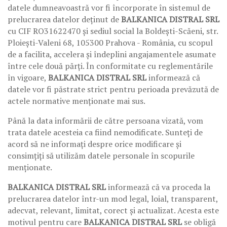
datele dumneavoastră vor fi încorporate în sistemul de
prelucrarea datelor deținut de
BALKANICA DISTRAL SRL
cu CIF RO31622470 și sediul social la Boldești-Scăeni, str.
Ploiești-Valeni 68, 105300 Prahova - România, cu scopul
de a facilita, accelera și îndeplini angajamentele asumate
între cele două părți. În conformitate cu reglementările
în vigoare,
BALKANICA DISTRAL SRL
informează că
datele vor fi păstrate strict pentru perioada prevăzută de
actele normative menționate mai sus.
Până la data informării de către persoana vizată, vom
trata datele acesteia ca fiind nemodificate. Sunteți de
acord să ne informați despre orice modificare și
consimțiți să utilizăm datele personale în scopurile
menționate.
BALKANICA DISTRAL SRL
informează că va proceda la
prelucrarea datelor într-un mod legal, loial, transparent,
adecvat, relevant, limitat, corect și actualizat. Acesta este
motivul pentru care
BALKANICA DISTRAL SRL
se obligă