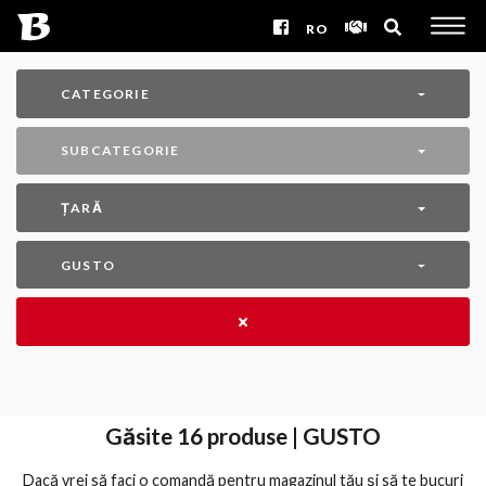
RO
CATEGORIE
SUBCATEGORIE
ȚARĂ
GUSTO
Găsite
16
produse | GUSTO
Dacă vrei să faci o comandă pentru magazinul tău și să te bucuri