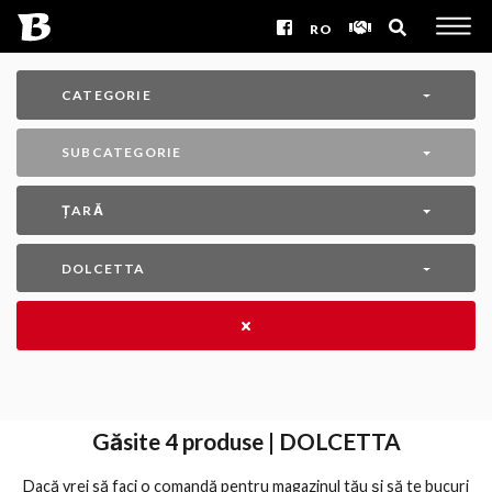
RO
CATEGORIE
SUBCATEGORIE
ȚARĂ
DOLCETTA
Găsite
4
produse | DOLCETTA
Dacă vrei să faci o comandă pentru magazinul tău și să te bucuri