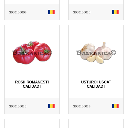
3030130004
3030130010
ROSII ROMANESTI
USTUROI USCAT
CALIDAD I
CALIDAD I
3030130013
3030130014