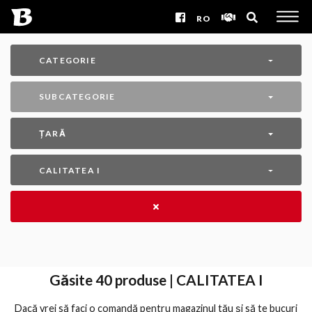
RO
CATEGORIE
SUBCATEGORIE
ȚARĂ
CALITATEA I
Găsite
40
produse | CALITATEA I
Dacă vrei să faci o comandă pentru magazinul tău și să te bucuri