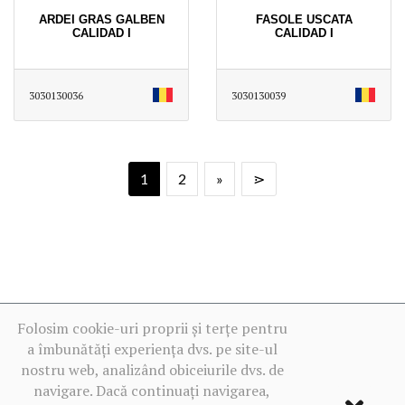
ARDEI GRAS GALBEN
FASOLE USCATA
CALIDAD I
CALIDAD I
3030130036
3030130039
1
2
»
⋗
Folosim cookie-uri proprii și terțe pentru
a îmbunătăți experiența dvs. pe site-ul
nostru web, analizând obiceiurile dvs. de
navigare. Dacă continuați navigarea,