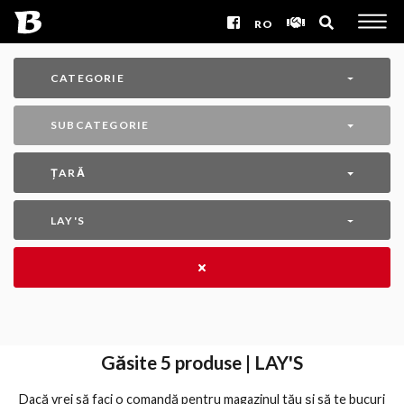
RO
CATEGORIE
SUBCATEGORIE
ȚARĂ
LAY'S
Găsite
5
produse | LAY'S
Dacă vrei să faci o comandă pentru magazinul tău și să te bucuri