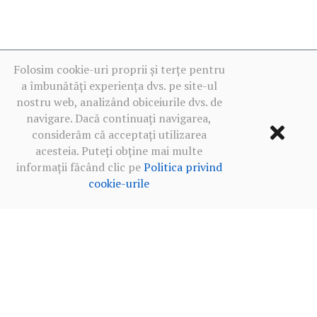
Folosim cookie-uri proprii și terțe pentru
a îmbunătăți experiența dvs. pe site-ul
nostru web, analizând obiceiurile dvs. de
navigare. Dacă continuați navigarea,
considerăm că acceptați utilizarea
acesteia. Puteți obține mai multe
informații făcând clic pe
Politica privind
cookie-urile
Termeni de utilizare
·
Politica de confidențialitate în rețelele
sociale
·
Politica privind cookie-urile