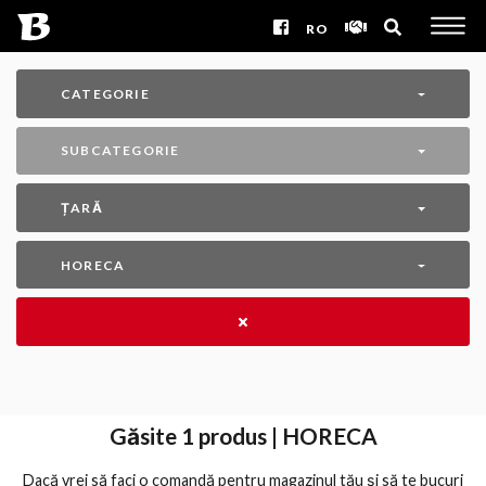
RO
CATEGORIE
SUBCATEGORIE
ȚARĂ
HORECA
Găsite
1
produs | HORECA
Dacă vrei să faci o comandă pentru magazinul tău și să te bucuri