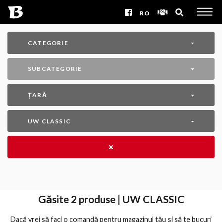
RO
CATEGORIE
SUBCATEGORIE
ȚARĂ
UW CLASSIC
Găsite
2
produse | UW CLASSIC
Dacă vrei să faci o comandă pentru magazinul tău și să te bucuri