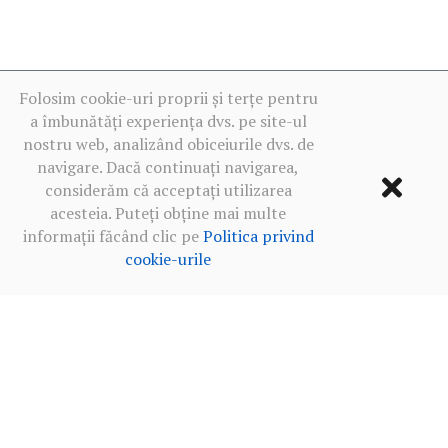
Folosim cookie-uri proprii și terțe pentru
a îmbunătăți experiența dvs. pe site-ul
nostru web, analizând obiceiurile dvs. de
navigare. Dacă continuați navigarea,
considerăm că acceptați utilizarea
acesteia. Puteți obține mai multe
informații făcând clic pe
Politica privind
cookie-urile
Termeni de utilizare
·
Politica de confidențialitate în rețelele
sociale
·
Politica privind cookie-urile