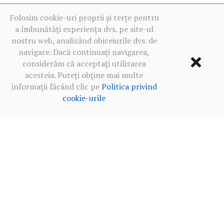
Folosim cookie-uri proprii și terțe pentru
a îmbunătăți experiența dvs. pe site-ul
nostru web, analizând obiceiurile dvs. de
navigare. Dacă continuați navigarea,
considerăm că acceptați utilizarea
acesteia. Puteți obține mai multe
informații făcând clic pe
Politica privind
cookie-urile
Termeni de utilizare
·
Politica de confidențialitate în rețelele
sociale
·
Politica privind cookie-urile