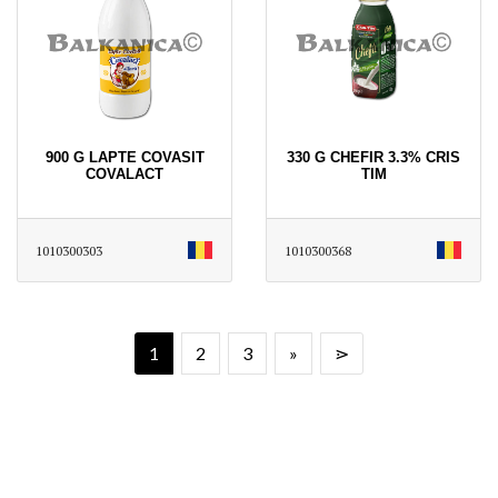
900 G LAPTE COVASIT
330 G CHEFIR 3.3% CRIS
COVALACT
TIM
1010300303
1010300368
1
2
3
»
⋗