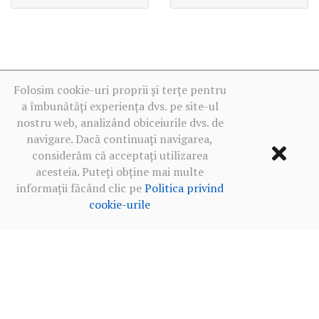
Folosim cookie-uri proprii și terțe pentru
a îmbunătăți experiența dvs. pe site-ul
nostru web, analizând obiceiurile dvs. de
navigare. Dacă continuați navigarea,
considerăm că acceptați utilizarea
acesteia. Puteți obține mai multe
informații făcând clic pe
Politica privind
cookie-urile
Termeni de utilizare
·
Politica de confidențialitate în rețelele