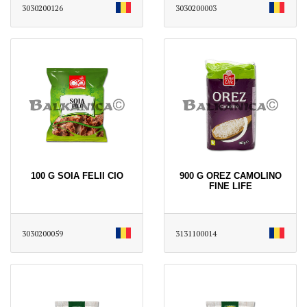
3030200126
3030200003
100 G SOIA FELII CIO
900 G OREZ CAMOLINO
FINE LIFE
3030200059
3131100014