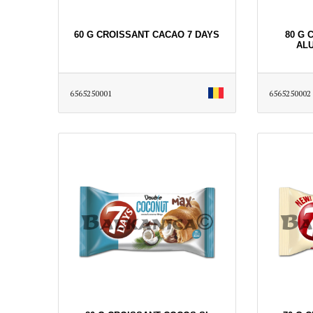
60 G CROISSANT CACAO 7 DAYS
80 G 
ALU
6565250001
6565250002