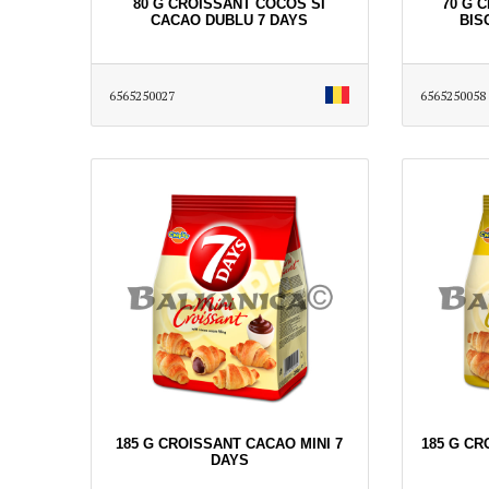
80 G CROISSANT COCOS SI
70 G 
CACAO DUBLU 7 DAYS
BIS
6565250027
6565250058
185 G CROISSANT CACAO MINI 7
185 G CR
DAYS