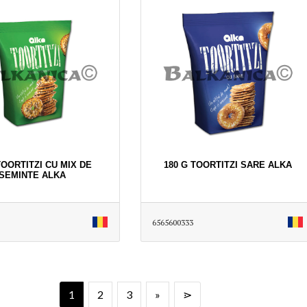
TOORTITZI CU MIX DE
180 G TOORTITZI SARE ALKA
SEMINTE ALKA
6565600333
1
2
3
»
⋗