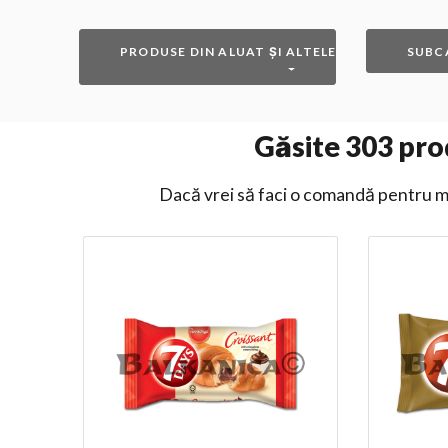
PRODUSE DIN ALUAT ȘI ALTELE
SUBC
Găsite
303
prod
Dacă vrei să faci o comandă pentru ma