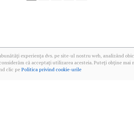
mbunătăți experiența dvs. pe site-ul nostru web, analizând obic
considerăm că acceptați utilizarea acesteia. Puteți obține mai 
nd clic pe
Politica privind cookie-urile
·
Politica de confidențialitate în rețelele sociale
·
Politica privind c