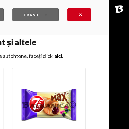
BRAND
 și altele
e autohtone, faceți click
aici
․