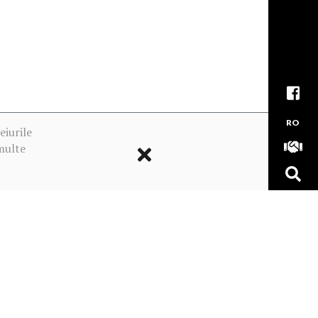
RO
eiurile
multe
ookie-urile