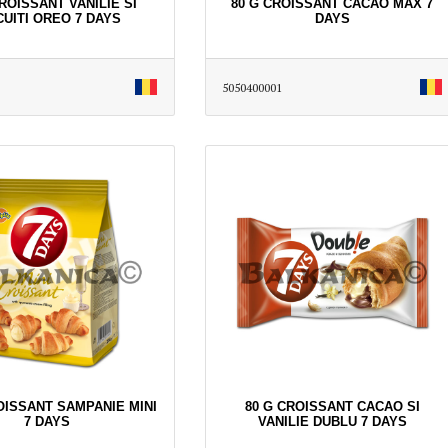
CROISSANT VANILIE SI
80 G CROISSANT CACAO MAX 7
CUITI OREO 7 DAYS
DAYS
5050400001
OISSANT SAMPANIE MINI
80 G CROISSANT CACAO SI
7 DAYS
VANILIE DUBLU 7 DAYS