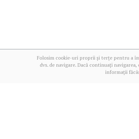
Folosim cookie-uri proprii și terțe pentru a î
dvs. de navigare. Dacă continuați navigarea, 
informații făcâ
Termeni de utilizare