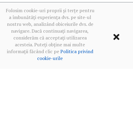
Folosim cookie-uri proprii și terțe pentru
a îmbunătăți experiența dvs. pe site-ul
nostru web, analizând obiceiurile dvs. de
navigare. Dacă continuați navigarea,
considerăm că acceptați utilizarea
acesteia. Puteți obține mai multe
informații făcând clic pe
Politica privind
cookie-urile
Termeni de utilizare
·
Politica de confidențialitate în rețelele
sociale
·
Politica privind cookie-urile