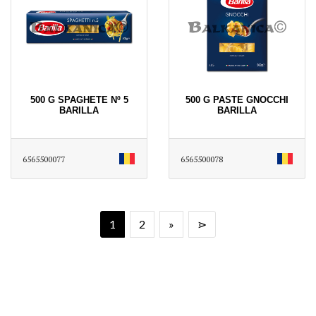
500 G SPAGHETE Nº 5
500 G PASTE GNOCCHI
BARILLA
BARILLA
6565500077
6565500078
1
2
»
⋗