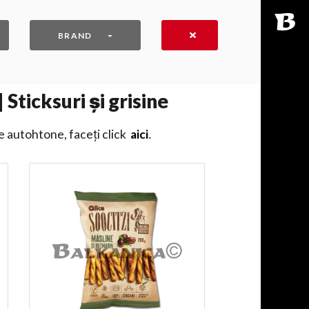
BRAND
Sticksuri și grisine
e autohtone, faceți click
aici
․