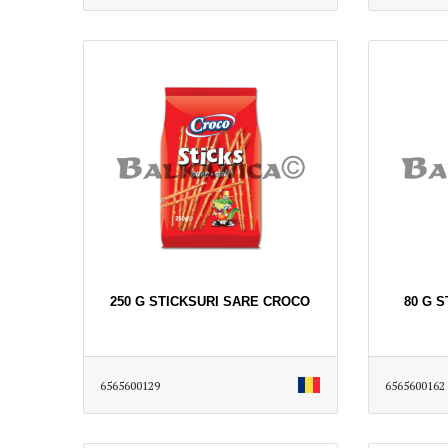
250 G STICKSURI SARE CROCO
80 G 
6565600129
6565600162