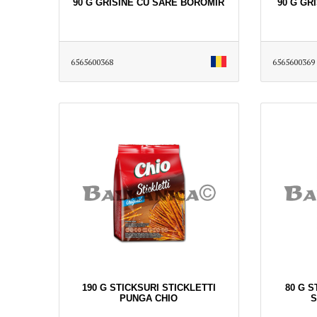
90 G GRISINE CU SARE BOROMIR
90 G GR
6565600368
6565600369
190 G STICKSURI STICKLETTI
80 G S
PUNGA CHIO
S