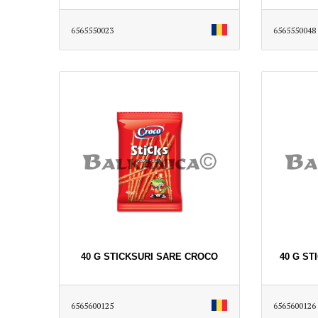
6565550023
6565550048
40 G STICKSURI SARE CROCO
40 G S
6565600125
6565600126