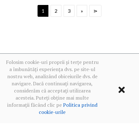
1
2
3
»
⋗
Folosim cookie-uri proprii și terțe pentru
a îmbunătăți experiența dvs. pe site-ul
nostru web, analizând obiceiurile dvs. de
navigare. Dacă continuați navigarea,
considerăm că acceptați utilizarea
acesteia. Puteți obține mai multe
informații făcând clic pe
Politica privind
cookie-urile