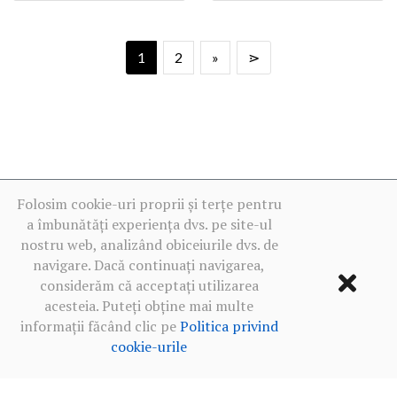
1
2
»
⋗
Folosim cookie-uri proprii și terțe pentru
a îmbunătăți experiența dvs. pe site-ul
nostru web, analizând obiceiurile dvs. de
navigare. Dacă continuați navigarea,
considerăm că acceptați utilizarea
acesteia. Puteți obține mai multe
informații făcând clic pe
Politica privind
cookie-urile