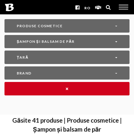
RO
PRODUSE COSMETICE
ȘAMPON ȘI BALSAM DE PĂR
ȚARĂ
BRAND
Găsite
41
produse | Produse cosmetice |
Șampon și balsam de păr