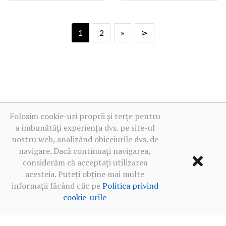
1
2
»
⋗
Folosim cookie-uri proprii și terțe pentru
a îmbunătăți experiența dvs. pe site-ul
nostru web, analizând obiceiurile dvs. de
navigare. Dacă continuați navigarea,
considerăm că acceptați utilizarea
acesteia. Puteți obține mai multe
informații făcând clic pe
Politica privind
cookie-urile