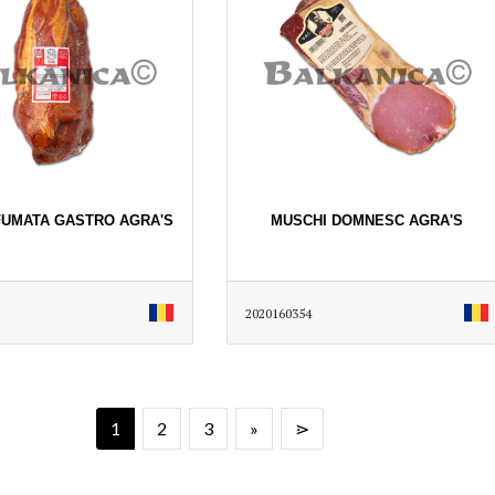
FUMATA GASTRO AGRA'S
MUSCHI DOMNESC AGRA'S
2020160354
1
2
3
»
⋗