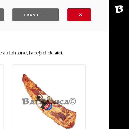
BRAND
e autohtone, faceți click
aici
․