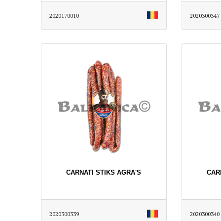
2020170010
2020300347
CARNATI STIKS AGRA'S
CAR
2020300339
2020300340