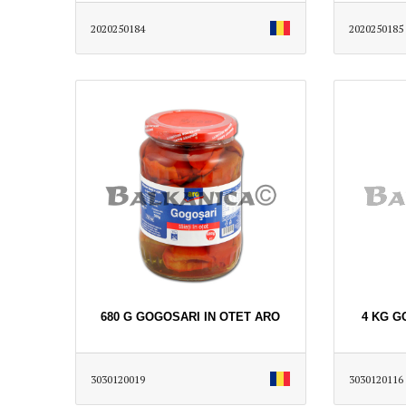
2020250184
2020250185
680 G GOGOSARI IN OTET ARO
4 KG G
3030120019
3030120116