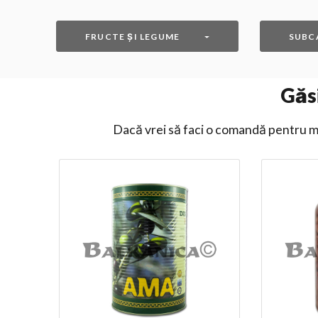
FRUCTE ȘI LEGUME
SUBC
Găs
Dacă vrei să faci o comandă pentru ma