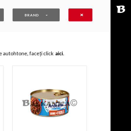
BRAND
e autohtone, faceți click
aici
․