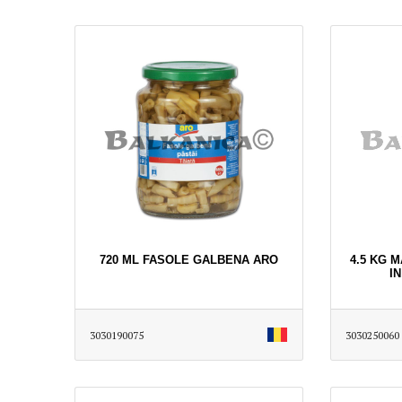
720 ML FASOLE GALBENA ARO
4.5 KG 
I
3030190075
3030250060