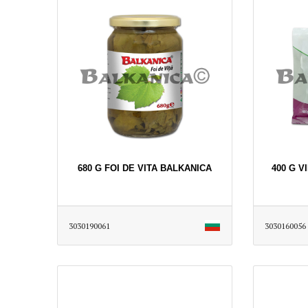
680 G FOI DE VITA BALKANICA
400 G 
3030190061
3030160056