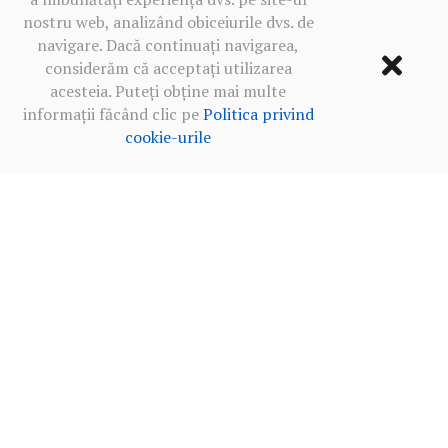
nostru web, analizând obiceiurile dvs. de
navigare. Dacă continuați navigarea,
considerăm că acceptați utilizarea
acesteia. Puteți obține mai multe
informații făcând clic pe
Politica privind
cookie-urile
Termeni de utilizare
·
Politica de confidențialitate în rețelele
sociale
·
Politica privind cookie-urile
2013‒2026 BALKANICA DISTRAL ©
MADE WITH
BY OUR TEAM