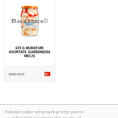
670 G MURATURI
ASORTATE GIARDINIERA
MELIS
3030110355
Folosim cookie-uri proprii și terțe pentru
a îmbunătăți experiența dvs. pe site-ul