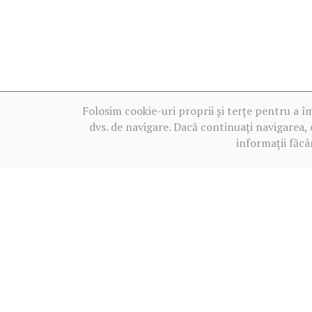
Folosim cookie-uri proprii și terțe pentru a î
dvs. de navigare. Dacă continuați navigarea, 
informații făcâ
Termeni de utilizare
2013‒2026 BALKANICA DISTRAL ©