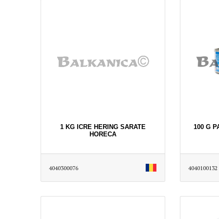
1 KG ICRE HERING SARATE
100 G 
HORECA
4040300076
4040100132