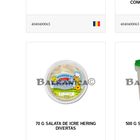
CON
4040400063
4040400065
70 G SALATA DE ICRE HERING
500 G 
DIVERTAS