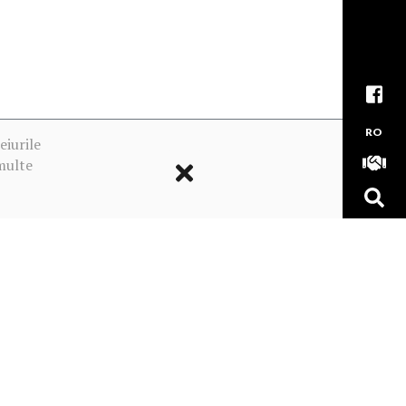
RO
eiurile
multe
ookie-urile
MADE WITH
BY OUR TEAM