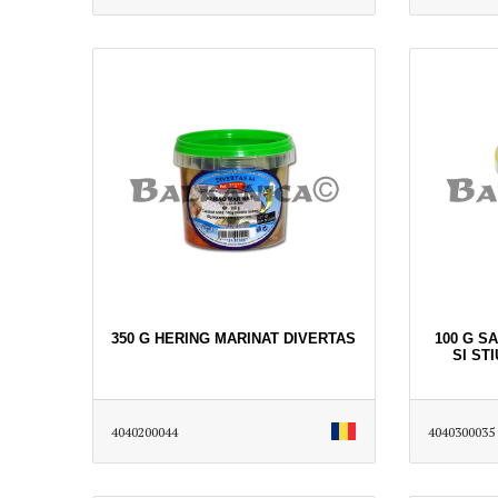
350 G HERING MARINAT DIVERTAS
100 G S
SI ST
4040200044
4040300035