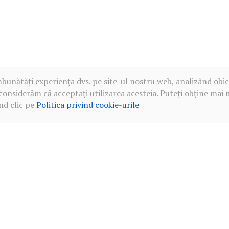
mbunătăți experiența dvs. pe site-ul nostru web, analizând obic
considerăm că acceptați utilizarea acesteia. Puteți obține mai 
nd clic pe
Politica privind cookie-urile
·
Politica de confidențialitate în rețelele sociale
·
Politica privind c