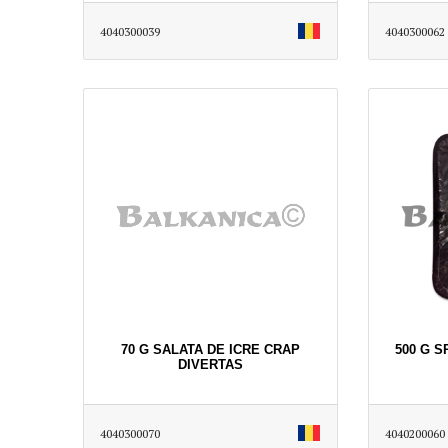
4040300039
4040300062
70 G SALATA DE ICRE CRAP
500 G 
DIVERTAS
4040300070
4040200060