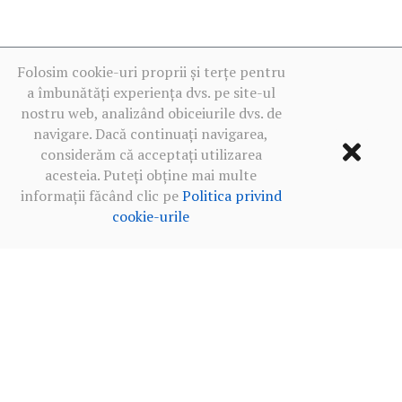
Folosim cookie-uri proprii și terțe pentru
a îmbunătăți experiența dvs. pe site-ul
nostru web, analizând obiceiurile dvs. de
navigare. Dacă continuați navigarea,
considerăm că acceptați utilizarea
acesteia. Puteți obține mai multe
informații făcând clic pe
Politica privind
cookie-urile
Termeni de utilizare
·
Politica de confidențialitate în rețelele
sociale
·
Politica privind cookie-urile