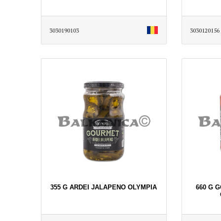
3030190103
3030120156
355 G ARDEI JALAPENO OLYMPIA
660 G 