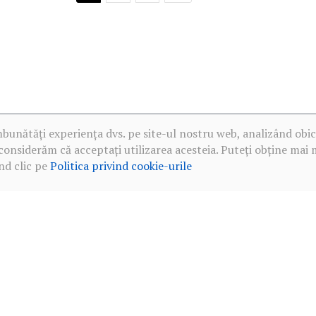
mbunătăți experiența dvs. pe site-ul nostru web, analizând obic
considerăm că acceptați utilizarea acesteia. Puteți obține mai 
nd clic pe
Politica privind cookie-urile
·
Politica de confidențialitate în rețelele sociale
·
Politica privind c