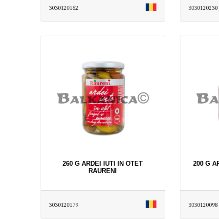
3030120162
3030120230
260 G ARDEI IUTI IN OTET
200 G A
RAURENI
3030120179
3030120098