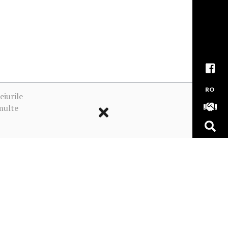
RO
eiurile
multe
ookie-urile