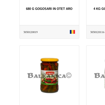
680 G GOGOSARI IN OTET ARO
4 KG G
3030120019
3030120116