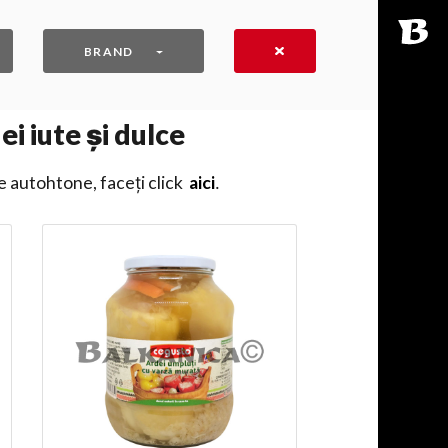
BRAND
i iute și dulce
e autohtone, faceți click
aici
․