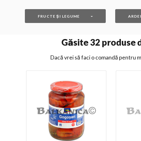
FRUCTE ȘI LEGUME
ARDEI
Găsite
32
produse di
Dacă vrei să faci o comandă pentru ma