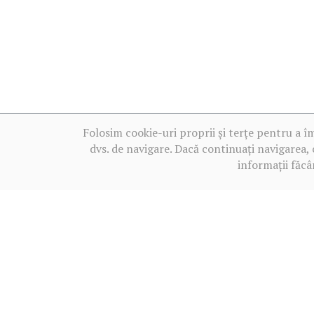
Folosim cookie-uri proprii și terțe pentru a î
dvs. de navigare. Dacă continuați navigarea, 
informații făcâ
Termeni de utilizare