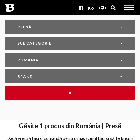
RO
PRESĂ
SUBCATEGORIE
ROMÂNIA
BRAND
Găsite
1
produs din România | Presă
Dacă vrei să faci o comandă pentru magazinul tău și să te bucuri