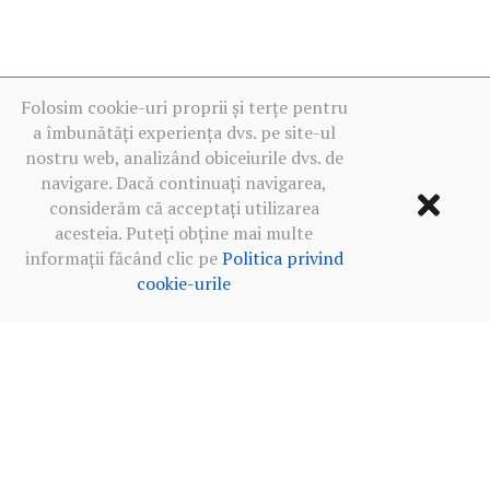
Folosim cookie-uri proprii și terțe pentru
a îmbunătăți experiența dvs. pe site-ul
nostru web, analizând obiceiurile dvs. de
navigare. Dacă continuați navigarea,
considerăm că acceptați utilizarea
acesteia. Puteți obține mai multe
informații făcând clic pe
Politica privind
cookie-urile
Termeni de utilizare
·
Politica de confidențialitate în rețelele
sociale
·
Politica privind cookie-urile