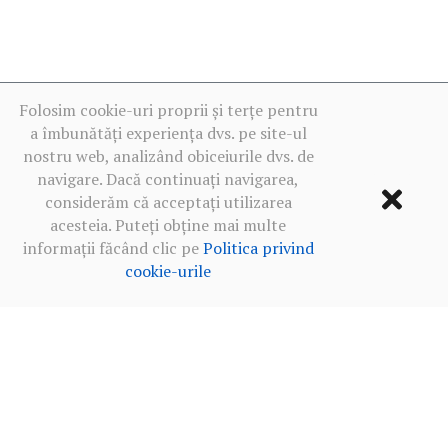
Folosim cookie-uri proprii și terțe pentru
a îmbunătăți experiența dvs. pe site-ul
nostru web, analizând obiceiurile dvs. de
navigare. Dacă continuați navigarea,
considerăm că acceptați utilizarea
acesteia. Puteți obține mai multe
informații făcând clic pe
Politica privind
cookie-urile
Termeni de utilizare
·
Politica de confidențialitate în rețelele
sociale
·
Politica privind cookie-urile