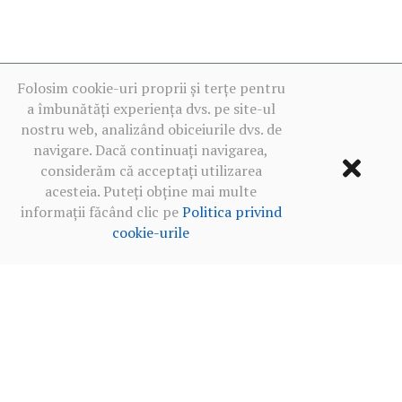
Folosim cookie-uri proprii și terțe pentru
a îmbunătăți experiența dvs. pe site-ul
nostru web, analizând obiceiurile dvs. de
navigare. Dacă continuați navigarea,
considerăm că acceptați utilizarea
acesteia. Puteți obține mai multe
informații făcând clic pe
Politica privind
cookie-urile
Termeni de utilizare
·
Politica de confidențialitate în rețelele
sociale
·
Politica privind cookie-urile