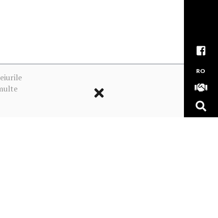
RO
eiurile
multe
ookie-urile
MADE WITH
BY OUR TEAM