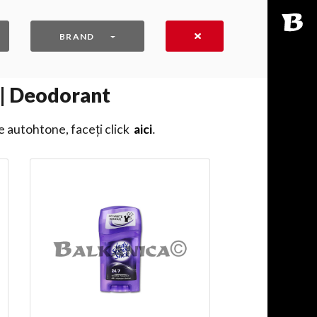
BRAND
 | Deodorant
e autohtone, faceți click
aici
․