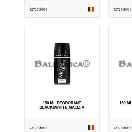
7272500059
7272500060
150 ML DEODORANT
150 M
BLACK&WHITE MALIZIA
7272500062
7272500063