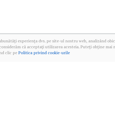
mbunătăți experiența dvs. pe site-ul nostru web, analizând obic
considerăm că acceptați utilizarea acesteia. Puteți obține mai 
nd clic pe
Politica privind cookie-urile
·
Politica de confidențialitate în rețelele sociale
·
Politica privind c