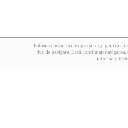
Folosim cookie-uri proprii și terțe pentru a î
dvs. de navigare. Dacă continuați navigarea, 
informații făcâ
Termeni de utilizare
2013‒2026 BALKANICA DISTRAL ©