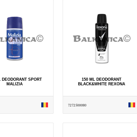
L DEODORANT SPORT
150 ML DEODORANT
MALIZIA
BLACK&WHITE REXONA
7272500080