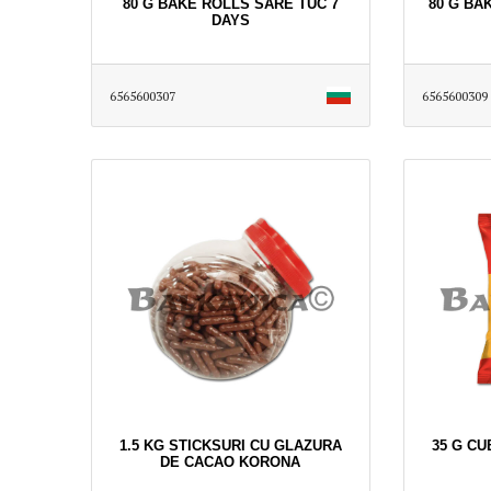
80 G BAKE ROLLS SARE TUC 7
80 G BA
DAYS
6565600307
6565600309
1.5 KG STICKSURI CU GLAZURA
35 G CU
DE CACAO KORONA