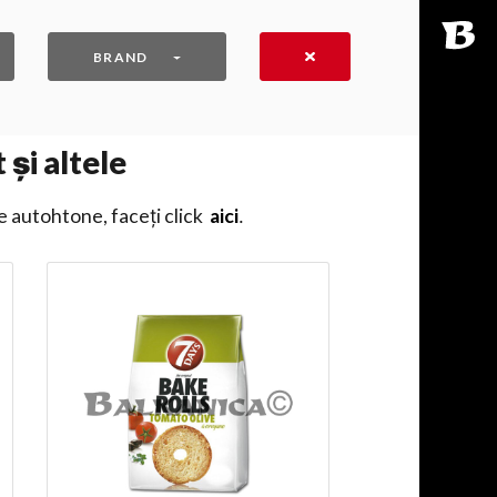
BRAND
 și altele
e autohtone, faceți click
aici
․