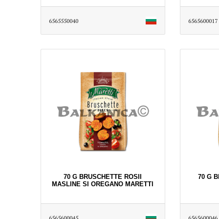
6565550040
6565600017
70 G BRUSCHETTE ROSII
70 G 
MASLINE SI OREGANO MARETTI
6565600045
6565600046