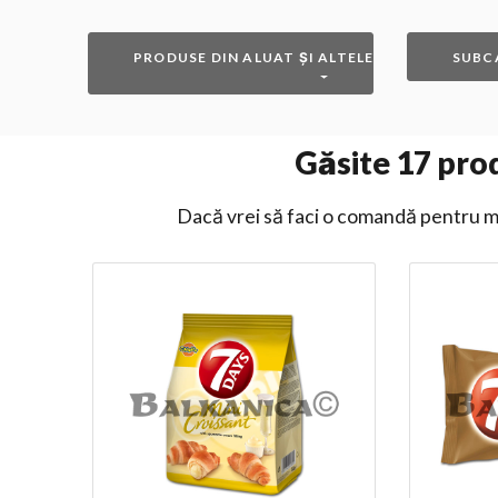
PRODUSE DIN ALUAT ȘI ALTELE
SUBC
Găsite
17
prod
Dacă vrei să faci o comandă pentru ma