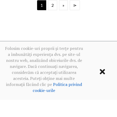
1
2
»
⋗
Folosim cookie-uri proprii și terțe pentru
a îmbunătăți experiența dvs. pe site-ul
nostru web, analizând obiceiurile dvs. de
navigare. Dacă continuați navigarea,
considerăm că acceptați utilizarea
acesteia. Puteți obține mai multe
informații făcând clic pe
Politica privind
cookie-urile