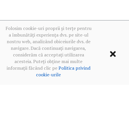
Folosim cookie-uri proprii și terțe pentru
a îmbunătăți experiența dvs. pe site-ul
nostru web, analizând obiceiurile dvs. de
navigare. Dacă continuați navigarea,
considerăm că acceptați utilizarea
acesteia. Puteți obține mai multe
informații făcând clic pe
Politica privind
cookie-urile
Termeni de utilizare
·
Politica de confidențialitate în rețelele
sociale
·
Politica privind cookie-urile