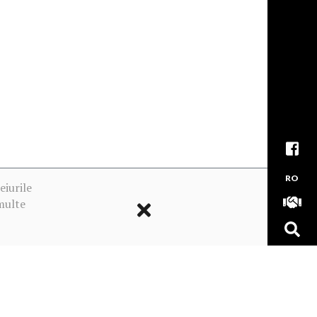
RO
eiurile
multe