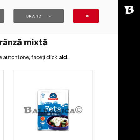
BRAND
Brânză mixtă
e autohtone, faceți click
aici
․