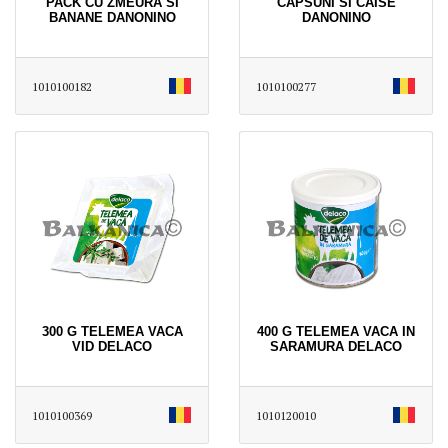
PACK CU ZMEURA SI
CAPSUNI SI CAISE
BANANE DANONINO
DANONINO
1010100182
1010100277
300 G TELEMEA VACA
400 G TELEMEA VACA IN
VID DELACO
SARAMURA DELACO
1010100369
1010120010