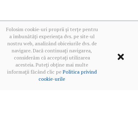
Folosim cookie-uri proprii și terțe pentru
a îmbunătăți experiența dvs. pe site-ul
nostru web, analizând obiceiurile dvs. de
navigare. Dacă continuați navigarea,
considerăm că acceptați utilizarea
acesteia. Puteți obține mai multe
informații făcând clic pe
Politica privind
cookie-urile
Termeni de utilizare
·
Politica de confidențialitate în rețelele
sociale
·
Politica privind cookie-urile