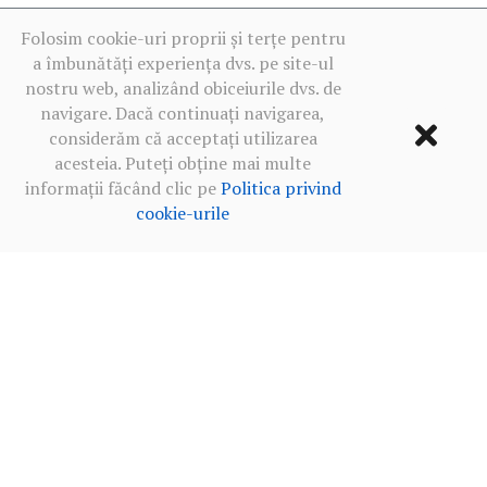
Folosim cookie-uri proprii și terțe pentru
a îmbunătăți experiența dvs. pe site-ul
nostru web, analizând obiceiurile dvs. de
navigare. Dacă continuați navigarea,
considerăm că acceptați utilizarea
acesteia. Puteți obține mai multe
informații făcând clic pe
Politica privind
cookie-urile
Termeni de utilizare
·
Politica de confidențialitate în rețelele
sociale
·
Politica privind cookie-urile