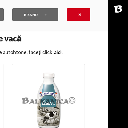
BRAND
e vacă
e autohtone, faceți click
aici
․