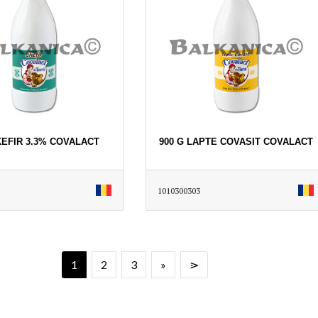
KEFIR 3.3% COVALACT
900 G LAPTE COVASIT COVALACT
1010300303
1
2
3
»
⋗