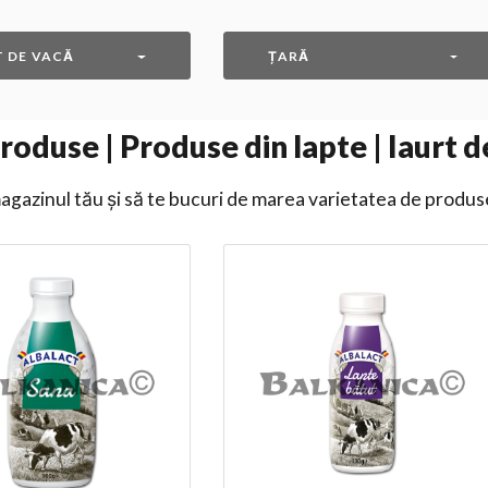
T DE VACĂ
ȚARĂ
roduse | Produse din lapte | Iaurt d
gazinul tău și să te bucuri de marea varietatea de produs