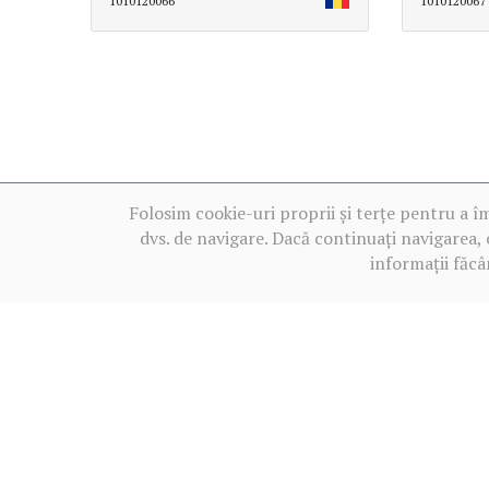
1010120066
1010120067
Folosim cookie-uri proprii și terțe pentru a î
dvs. de navigare. Dacă continuați navigarea, 
informații făcâ
Termeni de utilizare