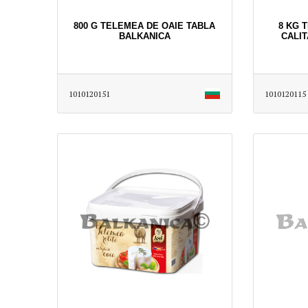
800 G TELEMEA DE OAIE TABLA
8 KG 
BALKANICA
CALI
1010120151
1010120115