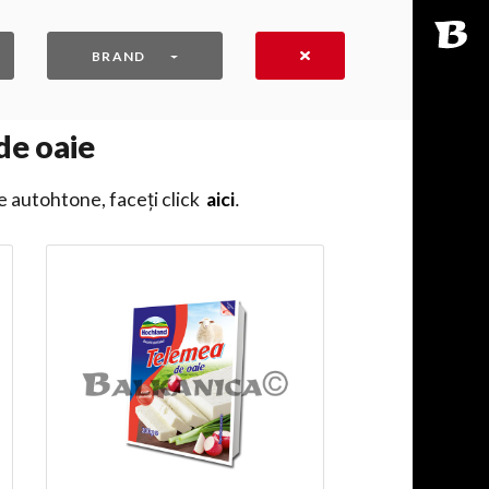
BRAND
de oaie
e autohtone, faceți click
aici
․