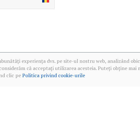
mbunătăți experiența dvs. pe site-ul nostru web, analizând obic
considerăm că acceptați utilizarea acesteia. Puteți obține mai 
nd clic pe
Politica privind cookie-urile
·
Politica de confidențialitate în rețelele sociale
·
Politica privind c