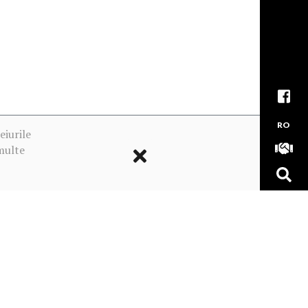
RO
eiurile
multe
ookie-urile