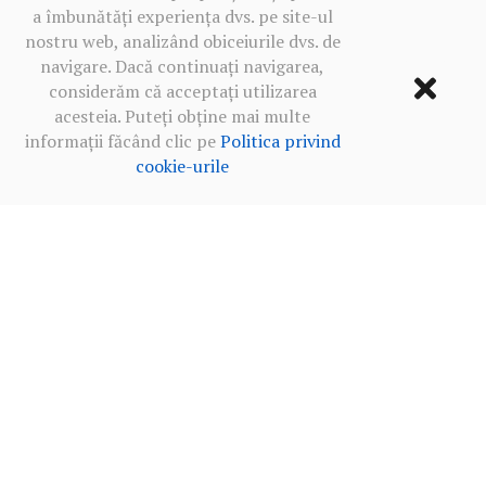
a îmbunătăți experiența dvs. pe site-ul
nostru web, analizând obiceiurile dvs. de
navigare. Dacă continuați navigarea,
considerăm că acceptați utilizarea
acesteia. Puteți obține mai multe
informații făcând clic pe
Politica privind
cookie-urile
Termeni de utilizare
·
Politica de confidențialitate în rețelele
sociale
·
Politica privind cookie-urile
2013‒2026 BALKANICA DISTRAL ©
MADE WITH
BY OUR TEAM