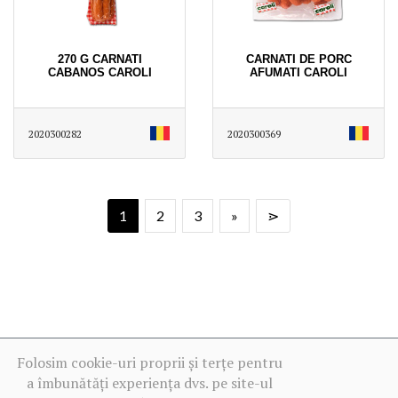
270 G CARNATI
CARNATI DE PORC
CABANOS CAROLI
AFUMATI CAROLI
2020300282
2020300369
1
2
3
»
⋗
Folosim cookie-uri proprii și terțe pentru
a îmbunătăți experiența dvs. pe site-ul