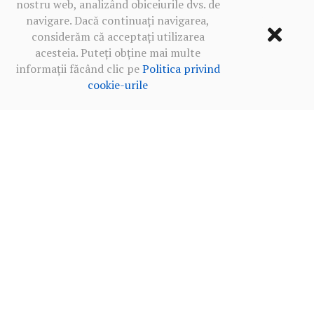
nostru web, analizând obiceiurile dvs. de
navigare. Dacă continuați navigarea,
considerăm că acceptați utilizarea
acesteia. Puteți obține mai multe
informații făcând clic pe
Politica privind
cookie-urile
Termeni de utilizare
·
Politica de confidențialitate în rețelele
sociale
·
Politica privind cookie-urile
2013‒2026 BALKANICA DISTRAL ©
MADE WITH
BY OUR TEAM