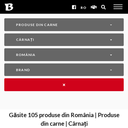
RO
PRODUSE DIN CARNE
CÂRNAȚI
ROMÂNIA
BRAND
Găsite
105
produse din România | Produse
din carne | Cârnați