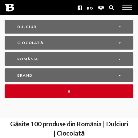
RO
DULCIURI
CIOCOLATĂ
ROMÂNIA
BRAND
Găsite
100
produse din România | Dulciuri
| Ciocolată