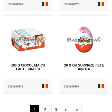
5050090263
5050090370
100 G CIOCOLATA CU
20 G OU SURPRIZE FETE
LAPTE KINDER
KINDER
5050090371
5050090397
1
2
3
»
⋗