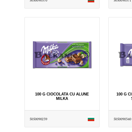
5050090570
5050090571
100 G CIOCOLATA CU ALUNE
100 G C
MILKA
5050090239
5050090340