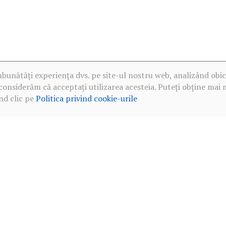
mbunătăți experiența dvs. pe site-ul nostru web, analizând obic
considerăm că acceptați utilizarea acesteia. Puteți obține mai 
nd clic pe
Politica privind cookie-urile
·
Politica de confidențialitate în rețelele sociale
·
Politica privind c