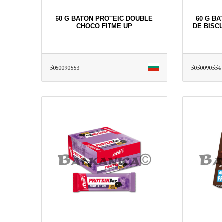
60 G BATON PROTEIC DOUBLE
60 G B
CHOCO FITME UP
DE BISCU
5050090553
5050090554