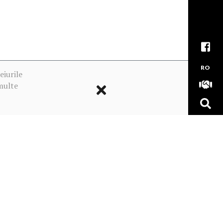
RO
eiurile
multe
ookie-urile
MADE WITH
BY OUR TEAM