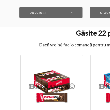
DULCIURI
CIOC
Găsite
22
p
Dacă vrei să faci o comandă pentru ma