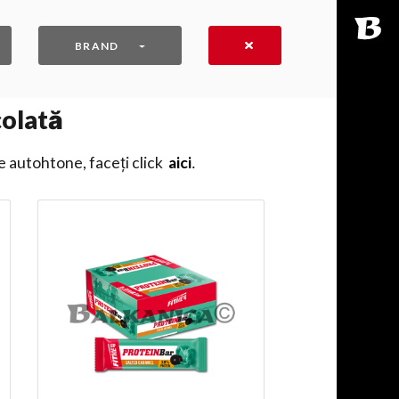
BRAND
colată
e autohtone, faceți click
aici
․