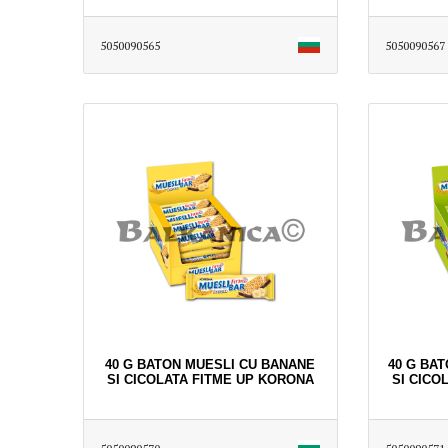
5050090565
5050090567
40 G BATON MUESLI CU BANANE
40 G BA
SI CICOLATA FITME UP KORONA
SI CICO