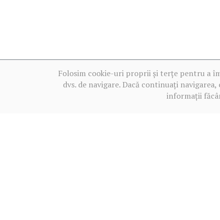
Folosim cookie-uri proprii și terțe pentru a î
dvs. de navigare. Dacă continuați navigarea, 
informații făcâ
Termeni de utilizare
2013‒2026 BALKANICA DISTRAL ©