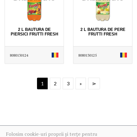
2 L BAUTURA DE
2 L BAUTURA DE PERE
PIERSICI FRUTTI FRESH
FRUTTI FRESH
8080130124
8080130125
1
2
3
»
⋗
Folosim cookie-uri proprii și terțe pentru