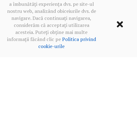
a îmbunătăți experiența dvs. pe site-ul
nostru web, analizând obiceiurile dvs. de
navigare. Dacă continuați navigarea,
considerăm că acceptați utilizarea
acesteia. Puteți obține mai multe
informații făcând clic pe
Politica privind
cookie-urile
Termeni de utilizare
·
Politica de confidențialitate în rețelele
sociale
·
Politica privind cookie-urile
2013‒2026 BALKANICA DISTRAL ©
MADE WITH
BY OUR TEAM