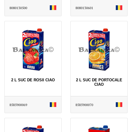
8080130500
8080130601
2 L SUC DE ROSII CIAO
2 L SUC DE PORTOCALE
CIAO
8585900069
8585900070