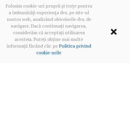
Folosim cookie-uri proprii și terțe pentru
a îmbunătăți experiența dvs. pe site-ul
nostru web, analizând obiceiurile dvs. de
navigare. Dacă continuați navigarea,
considerăm că acceptați utilizarea
acesteia. Puteți obține mai multe
informații făcând clic pe
Politica privind
cookie-urile
Termeni de utilizare
·
Politica de confidențialitate în rețelele
sociale
·
Politica privind cookie-urile