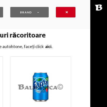
BRAND
uri răcoritoare
e autohtone, faceți click
aici
․