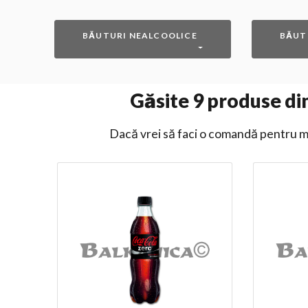
BĂUTURI NEALCOOLICE
BĂUT
Găsite
9
produse din
Dacă vrei să faci o comandă pentru ma