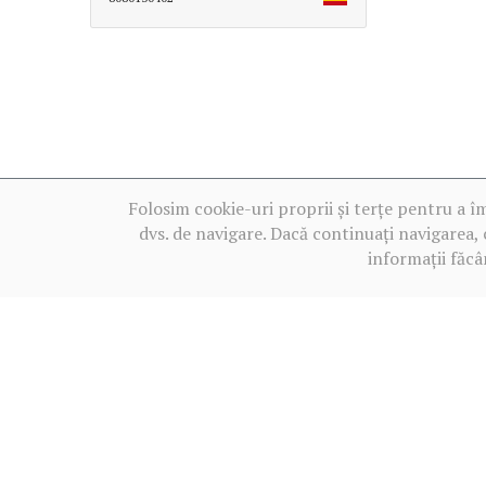
Folosim cookie-uri proprii și terțe pentru a î
dvs. de navigare. Dacă continuați navigarea, 
informații făcâ
Termeni de utilizare