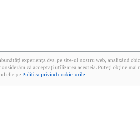
mbunătăți experiența dvs. pe site-ul nostru web, analizând obic
considerăm că acceptați utilizarea acesteia. Puteți obține mai 
nd clic pe
Politica privind cookie-urile
·
Politica de confidențialitate în rețelele sociale
·
Politica privind c