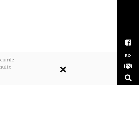
RO
eiurile
multe
ookie-urile